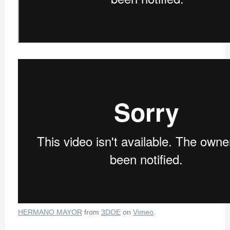
HERMANO MAYOR
from
3DOE
on
Vimeo
.