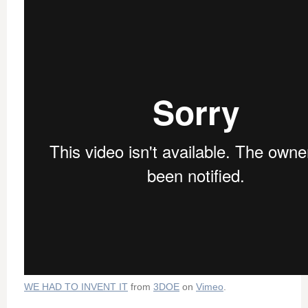
WE HAD TO INVENT IT
from
3DOE
on
Vimeo
.